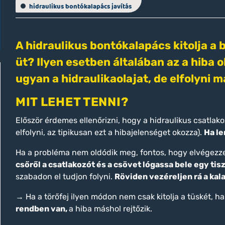
hidraulikus bontókalapács javítás
A hidraulikus bontókalapács kitolja a
üt? Ilyen esetben általában az a hiba
ugyan a hidraulikaolajat, de elfolyni 
MIT LEHET TENNI?
Először érdemes ellenőrizni, hogy a hidraulikus csatlak
elfolyni, az tipikusan ezt a hibajelenséget okozza).
Ha le
Ha a probléma nem oldódik meg, fontos, hogy elvégezze
csőről a csatlakozót és a csövet lógassa bele egy tis
szabadon el tudjon folyni.
Röviden vezéreljen rá a kal
→ Ha a törőfej ilyen módon nem csak kitolja a tüskét, 
rendben van,
a hiba máshol rejtőzik.