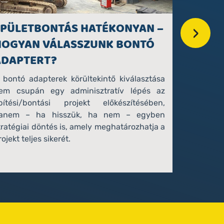
ÉPÜLETBONTÁS HATÉKONYAN –
BAUMA 
›
HOGYAN VÁLASSZUNK BONTÓ
VILÁGK
ADAPTERT?
Elképeszt
Több száze
 bontó adapterek körültekintő kiválasztása
Hiába – a
em csupán egy adminisztratív lépés az
építőipará
pítési/bontási projekt előkészítésében,
évről évr
anem – ha hisszük, ha nem – egyben
lesz. Idén
tratégiai döntés is, amely meghatározhatja a
most besz
rojekt teljes sikerét.