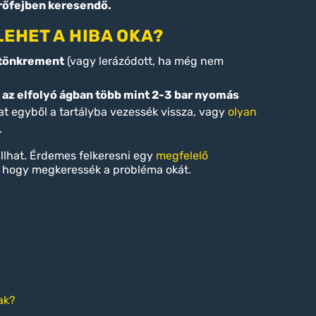
örőfejben keresendő.
 LEHET A HIBA OKA?
 tönkrement
(vagy lerázódott, ha még nem
a az elfolyó ágban több mint 2-3 bar nyomás
jat egyből a tartályba vezessék vissza, vagy
olyan
.
állhat. Érdemes felkeresni egy
megfelelő
t, hogy megkeressék a probléma okát.
ak?