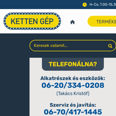
H-Cs: 7.00-15.3
TERMÉK
TELEFONÁLNA?
Alkatrészek és eszközök:
06-20/334-0208
(Takács Kristóf)
Szerviz és javítás:
06-70/417-1445