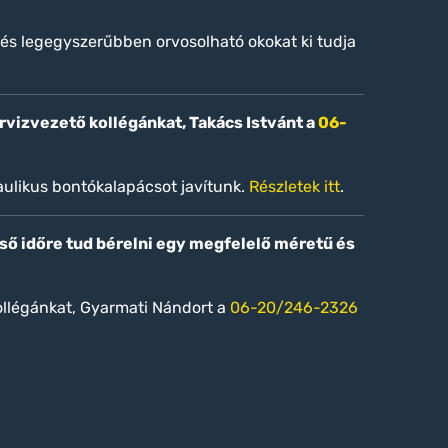
 és legegyszerűbben orvosolható okokat ki tudja
ervizvezető kollégánkat, Takács Istvánt a
06-
ulikus bontókalapácsot javítunk.
Részletek itt
.
ieső időre tud bérelni egy megfelelő méretű és
ollégánkat, Gyarmati Nándort a
06-20/246-2326