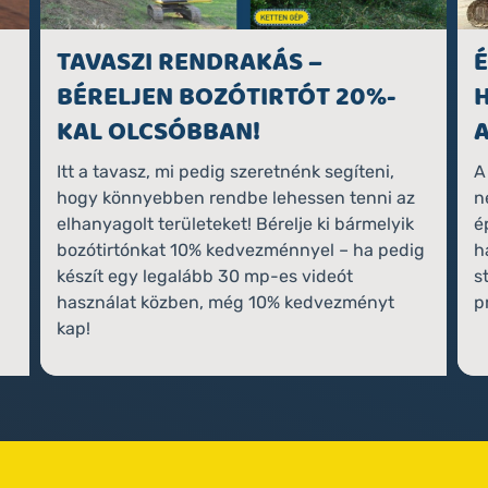
TAVASZI RENDRAKÁS –
BÉRELJEN BOZÓTIRTÓT 20%-
KAL OLCSÓBBAN!
Itt a tavasz, mi pedig szeretnénk segíteni,
A
hogy könnyebben rendbe lehessen tenni az
n
elhanyagolt területeket! Bérelje ki bármelyik
é
bozótirtónkat 10% kedvezménnyel – ha pedig
h
készít egy legalább 30 mp-es videót
s
használat közben, még 10% kedvezményt
p
kap!