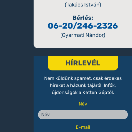
(Takács István)
Bérlés:
06-20/246-2326
(Gyarmati Nándor)
HÍRLEVÉL
Nem küldünk spamet, csak érdekes
híreket a házunk tájáról. Infók,
újdonságok a Ketten Géptől.
Név
E-mail