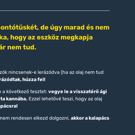
 bontótüskét, de úgy marad és nem
 oka, hogy az eszköz megkapja
már nem tud.
ozók nincsenek-e lerázódva (ha az olaj nem tud
rázódtak, húzza fel!
 a következő tesztet:
vegye le a visszatérő ági
zta kannába.
Ezzel lehetővé teszi, hogy az olaj
apácsra!
hanem rendesen elkezd dolgozni,
akkor a kalapács