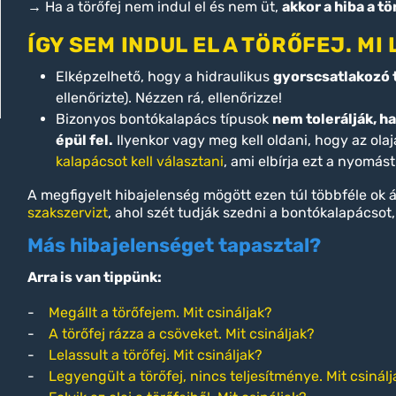
→ Ha a törőfej nem indul el és nem üt,
akkor a hiba a t
ÍGY SEM INDUL EL A TÖRŐFEJ. MI
Elképzelhető, hogy a hidraulikus
gyorscsatlakozó
ellenőrizte). Nézzen rá, ellenőrizze!
Bizonyos bontókalapács típusok
nem tolerálják, h
épül fel.
Ilyenkor vagy meg kell oldani, hogy az ola
kalapácsot kell választani
, ami elbírja ezt a nyomást
A megfigyelt hibajelenség mögött ezen túl többféle ok 
szakszervizt
, ahol szét tudják szedni a bontókalapácso
Más hibajelenséget tapasztal?
Arra is van tippünk:
-
Megállt a törőfejem. Mit csináljak?
-
A törőfej rázza a csöveket. Mit csináljak?
-
Lelassult a törőfej. Mit csináljak?
-
Legyengült a törőfej, nincs teljesítménye. Mit csinálj