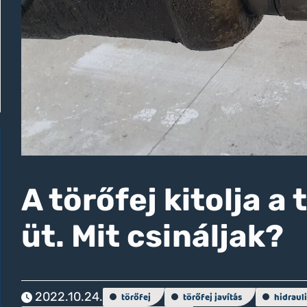
A törőfej kitolja a
üt. Mit csináljak?
2022.10.24.
törőfej
törőfej javítás
hidraul