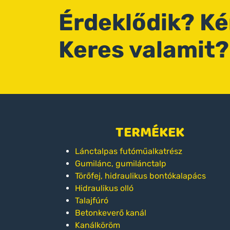
Érdeklődik? K
Keres valamit?
TERMÉKEK
Lánctalpas futóműalkatrész
Gumilánc, gumilánctalp
Törőfej, hidraulikus bontókalapács
Hidraulikus olló
Talajfúró
Betonkeverő kanál
Kanálköröm