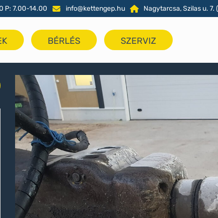
0 P: 7.00-14.00
info@kettengep.hu
Nagytarcsa, Szilas u. 7. (
EK
BÉRLÉS
SZERVIZ