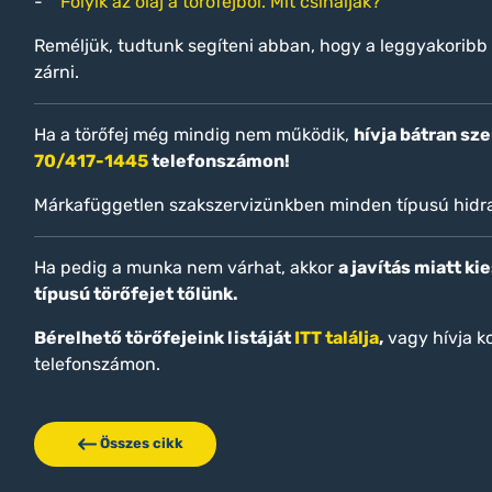
-
Folyik az olaj a törőfejből. Mit csináljak?
Reméljük, tudtunk segíteni abban, hogy a leggyakoribb
zárni.
Ha a törőfej még mindig nem működik,
hívja bátran sz
70/417-1445
telefonszámon!
Márkafüggetlen szakszervizünkben minden típusú hidra
Ha pedig a munka nem várhat, akkor
a javítás miatt k
típusú törőfejet tőlünk.
Bérelhető törőfejeink listáját
ITT találja
,
vagy hívja k
telefonszámon.
Összes cikk