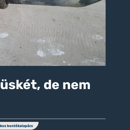
 tüskét, de nem
ikus bontókalapács