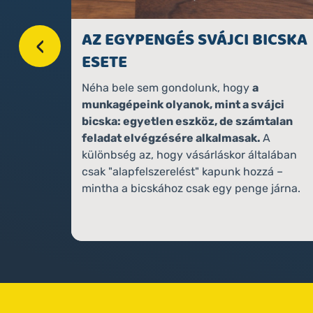
LÍTÁST!
AZ EGYPENGÉS SVÁJCI BICSKA
‹
ESETE
400.000 Ft
setén
Néha bele sem gondolunk, hogy
a
munkagépeink olyanok, mint a svájci
bicska: egyetlen eszköz, de számtalan
feladat elvégzésére alkalmasak.
A
különbség az, hogy vásárláskor általában
csak "alapfelszerelést" kapunk hozzá –
mintha a bicskához csak egy penge járna.