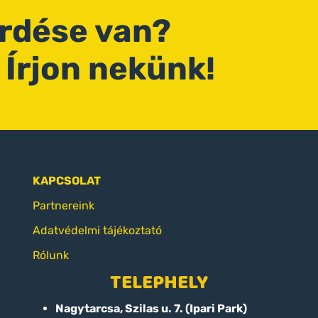
érdése van?
 Írjon nekünk!
KAPCSOLAT
Partnereink
Adatvédelmi tájékoztató
Rólunk
TELEPHELY
Nagytarcsa, Szilas u. 7. (Ipari Park)