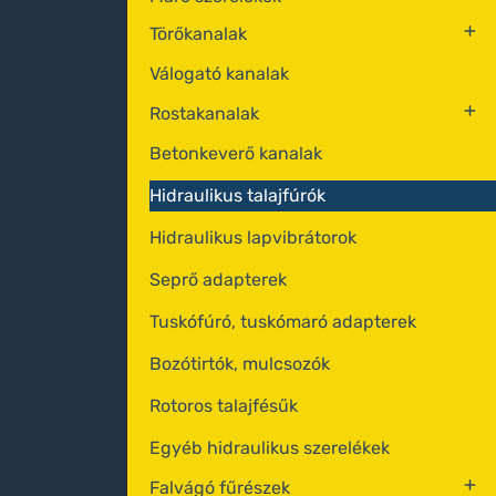
Törőkanalak
Válogató kanalak
Rostakanalak
Betonkeverő kanalak
Hidraulikus talajfúrók
Hidraulikus lapvibrátorok
Seprő adapterek
Tuskófúró, tuskómaró adapterek
Bozótirtók, mulcsozók
Rotoros talajfésűk
Egyéb hidraulikus szerelékek
Falvágó fűrészek