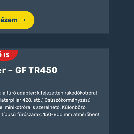
nézem
 IS
er – GF TR450
lajfúró adapter: kifejezetten rakodókotróra!
aterpillar 428, stb.) Csúszókormányzású
, minikotróra is szerelhető. Különböző
s típusú fúrószárak, 150-800 mm átmérőben!