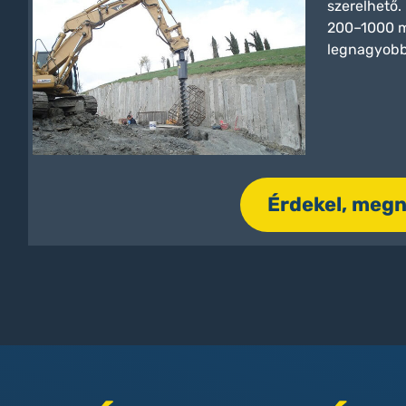
szerelhető.
200–1000 m
legnagyobb 
Érdekel, meg