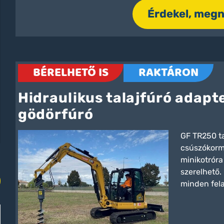
Érdekel, meg
BÉRELHETŐ IS
RAKTÁRON
Hidraulikus talajfúró adapt
gödörfúró
GF TR250 ta
csúszókorm
minikotróra
szerelhető.
minden fel