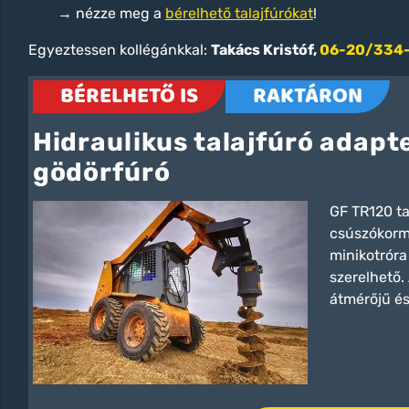
→ nézze meg a
bérelhető talajfúrókat
!
Egyeztessen kollégánkkal:
Takács Kristóf,
06-20/334
BÉRELHETŐ IS
RAKTÁRON
Hidraulikus talajfúró adapt
gödörfúró
GF TR120 ta
csúszókorm
minikotróra
szerelhető.
átmérőjű és