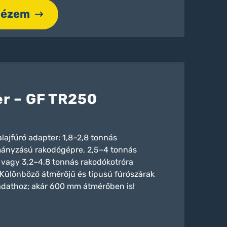
nézem
er – GF TR250
lajfúró adapter: 1,8–2,8 tonnás
ányzású rakodógépre, 2,5–4 tonnás
 vagy 3,2–4,8 tonnás rakodókotróra
 Különböző átmérőjű és típusú fúrószárak
adathoz; akár 600 mm átmérőben is!