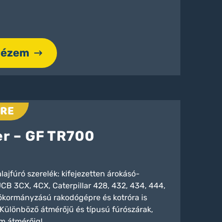
nézem
RE
er – GF TR700
lajfúró szerelék: kifejezetten árokásó-
JCB 3CX, 4CX, Caterpillar 428, 432, 434, 444,
ókormányzású rakodógépre és kotróra is
 Különböző átmérőjű és típusú fúrószárak,
m átmérőig!