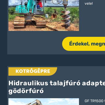
vele!
Érdekel, meg
KOTRÓGÉPRE
Hidraulikus talajfúró adapt
gödörfúró
GF TR1500 t