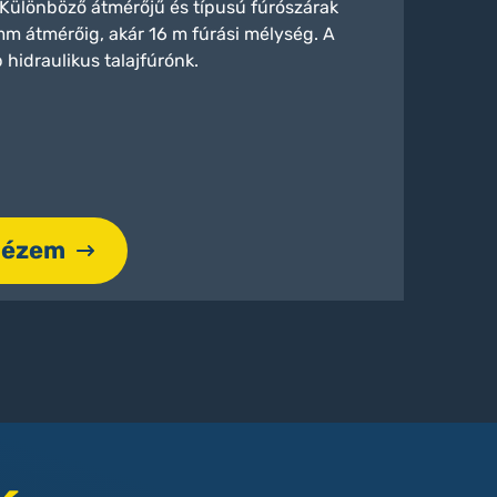
 Különböző átmérőjű és típusú fúrószárak
m átmérőig, akár 16 m fúrási mélység. A
hidraulikus talajfúrónk.
nézem