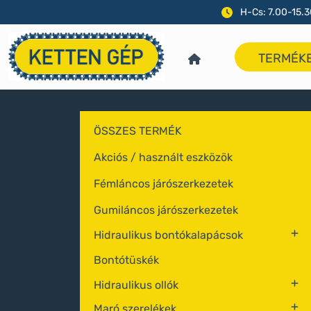
H-Cs: 7.00-15.3
TERMÉK
ÖSSZES TERMÉK
Akciós / használt eszközök
Fémláncos járószerkezetek
Gumiláncos járószerkezetek
Hidraulikus bontókalapácsok
Bontótüskék
Hidraulikus ollók
Maró szerelékek