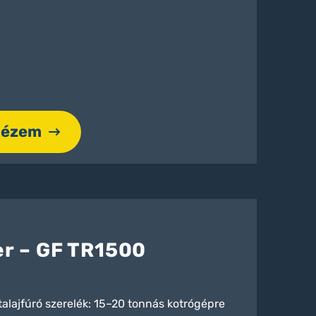
nézem
er – GF TR1500
alajfúró szerelék: 15–20 tonnás kotrógépre