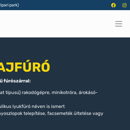
Ipari park)
LAJFÚRÓ
ű fúrószárral:
 típusú) rakodógépre, minikotróra, árokásó-
ulikus lyukfúró néven is ismert
anyoszlopok telepítése, facsemeték ültetése vagy