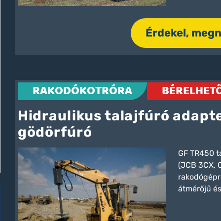
Érdekel, meg
RAKODÓKOTRÓRA
BÉRELHETŐ
Hidraulikus talajfúró adapt
gödörfúró
GF TR450 ta
(JCB 3CX, C
rakodógépre
átmérőjű é