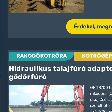
Érdekel, meg
RAKODÓKOTRÓRA
KOTRÓGÉP
Hidraulikus talajfúró adapt
gödörfúró
GF TR700 ta
rakodóra! (
stb.) Csúsz
szerelhető.
akár 800 m