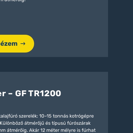
nézem
er – GF TR1200
alajfúró szerelék: 10–15 tonnás kotrógépre
 Különböző átmérőjű és típusú fúrószárak
 átmérőig. Akár 12 méter mélyre is fúrhat