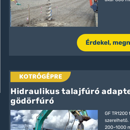
Érdekel, meg
KOTRÓGÉPRE
Hidraulikus talajfúró adapt
gödörfúró
GF TR1200 t
szerelhető.
200–1000 mm