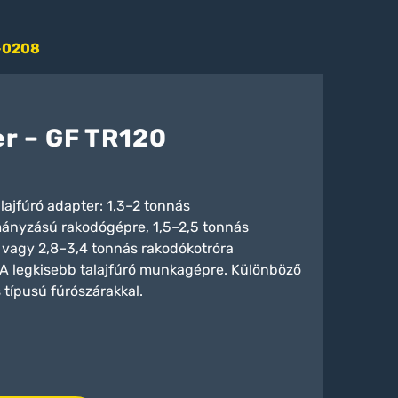
-0208
er – GF TR120
lajfúró adapter: 1,3–2 tonnás
ányzású rakodógépre, 1,5–2,5 tonnás
 vagy 2,8–3,4 tonnás rakodókotróra
 A legkisebb talajfúró munkagépre. Különböző
 típusú fúrószárakkal.