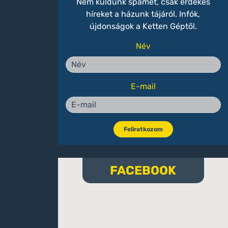
Nem küldünk spamet, csak érdekes
híreket a házunk tájáról. Infók,
újdonságok a Ketten Géptől.
Név
E-mail
Feliratkozom
FACEBOOK