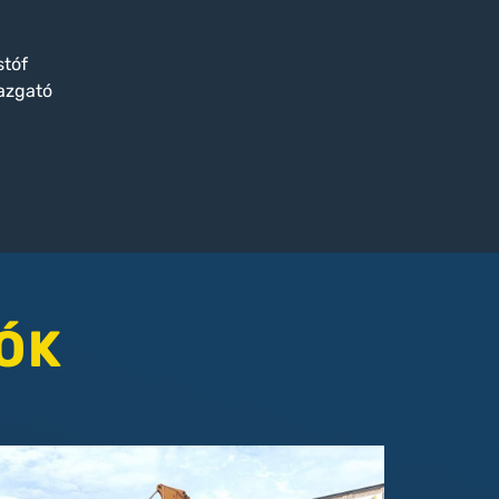
stóf
azgató
ÓK