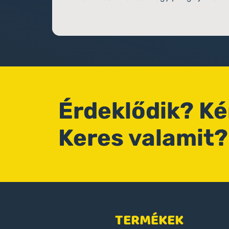
Érdeklődik? K
Keres valamit?
TERMÉKEK