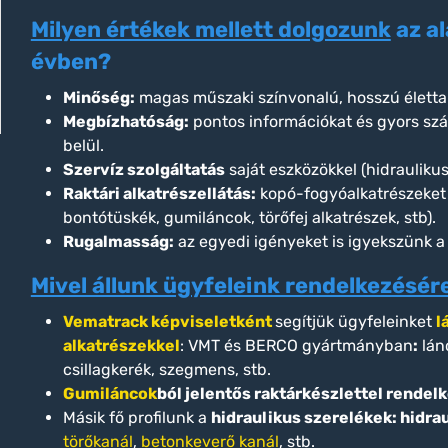
Milyen értékek mellett dolgozunk
az al
évben?
Minőség:
magas műszaki színvonalú, hosszú életta
Megbízhatóság:
pontos információkat és gyors száll
belül.
Szervíz szolgáltatás
saját eszközökkel (hidraulikus
Raktári alkatrészellátás:
kopó-fogyóalkatrészeket 
bontótüskék, gumiláncok, törőfej alkatrészek, stb).
Rugalmasság:
az egyedi igényeket is igyekszünk a 
Mivel állunk ügyfeleink rendelkezésér
Vematrack képviseletként
segítjük ügyfeleinket
l
alkatrészekkel
: VMT és BERCO gyártmányban
:
lánc
csillagkerék, szegmens, stb.
Gumiláncok
ból jelentős raktárkészlettel rendel
Másik fő profilunk a
hidraulikus szerelékek: hidra
törőkanál
,
betonkeverő kanál
, stb.