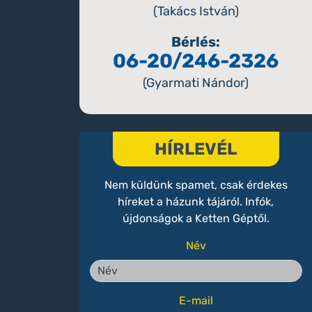
(Takács István)
Bérlés:
06-20/246-2326
(Gyarmati Nándor)
HÍRLEVÉL
Nem küldünk spamet, csak érdekes
híreket a házunk tájáról. Infók,
újdonságok a Ketten Géptől.
Név
E-mail