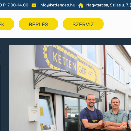
0 P: 7.00-14.00
info@kettengep.hu
Nagytarcsa, Szilas u. 7. (
EK
BÉRLÉS
SZERVIZ