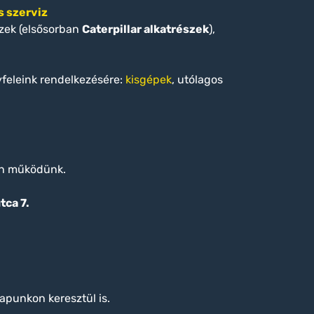
 szerviz
szek (elsősorban
Caterpillar alkatrészek
),
yfeleink rendelkezésére:
kisgépek
, utólagos
an működünk.
tca 7.
apunkon keresztül is.