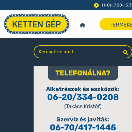
H-Cs: 7.00-15.3
TERMÉK
TELEFONÁLNA?
Alkatrészek és eszközök:
06-20/334-0208
(Takács Kristóf)
Szerviz és javítás:
06-70/417-1445