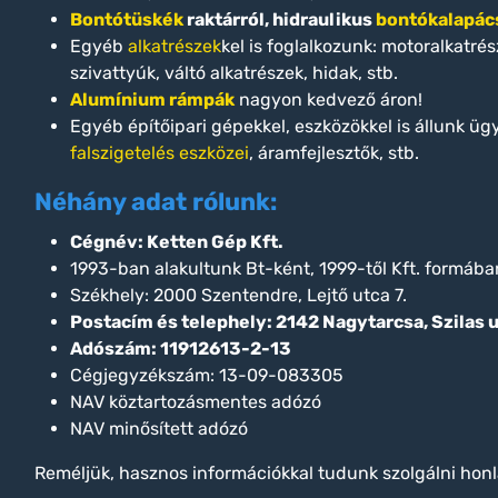
Bontótüskék
raktárról, hidraulikus
bontókalapács
Egyéb
alkatrészek
kel is foglalkozunk: motoralkatré
szivattyúk, váltó alkatrészek, hidak, stb.
Alumínium rámpák
nagyon kedvező áron!
Egyéb építőipari gépekkel, eszközökkel is állunk üg
falszigetelés eszközei
, áramfejlesztők, stb.
Néhány adat rólunk:
Cégnév: Ketten Gép Kft.
1993-ban alakultunk Bt-ként, 1999-től Kft. formáb
Székhely: 2000 Szentendre, Lejtő utca 7.
Postacím és telephely: 2142 Nagytarcsa, Szilas u
Adószám: 11912613-2-13
Cégjegyzékszám: 13-09-083305
NAV köztartozásmentes adózó
NAV minősített adózó
Reméljük, hasznos információkkal tudunk szolgálni honl