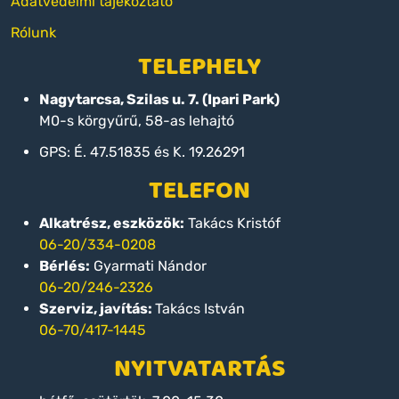
Adatvédelmi tájékoztató
Rólunk
TELEPHELY
Nagytarcsa, Szilas u. 7. (Ipari Park)
M0-s körgyűrű, 58-as lehajtó
GPS: É. 47.51835 és K. 19.26291
TELEFON
Alkatrész, eszközök:
Takács Kristóf
06-20/334-0208
Bérlés:
Gyarmati Nándor
06-20/246-2326
Szerviz, javítás:
Takács István
06-70/417-1445
NYITVATARTÁS