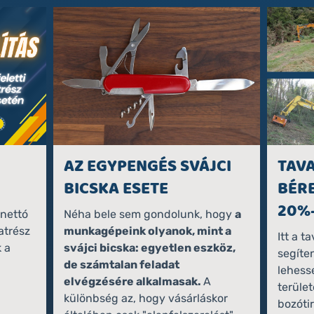
AZ EGYPENGÉS SVÁJCI
TAVA
BICSKA ESETE
BÉR
20%
nettó
Néha bele sem gondolunk, hogy
a
atrész
munkagépeink olyanok, mint a
Itt a t
 a
svájci bicska: egyetlen eszköz,
segíte
de számtalan feladat
lehess
elvégzésére alkalmasak.
A
terület
különbség az, hogy vásárláskor
bozóti