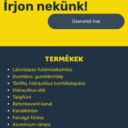
Írjon nekünk!
Üzenetet írok
TERMÉKEK
Lánctalpas futóműalkatrész
Gumilánc, gumilánctalp
Törőfej, hidraulikus bontókalapács
Hidraulikus olló
Talajfúró
Betonkeverő kanál
Kanálköröm
Falvágó fűrész
Alumínium rámpa