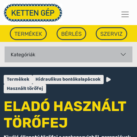
TERMÉKEK
BÉRLÉS
SZERVIZ
Kategóriák
Termékek
Hidraulikus bontókalapácsok
Használt törőfej
ELADÓ HASZNÁLT
TÖRŐFEJ