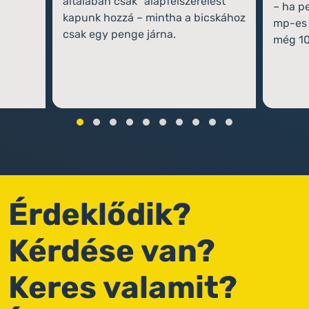
általában csak "alapfelszerelést"
– ha p
kapunk hozzá – mintha a bicskához
mp-es 
csak egy penge járna.
még 10
Érdeklődik?
Kérdése van?
Keres valamit?