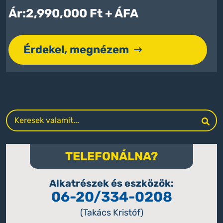
Ár
:
2,990,000
Ft
+
ÁFA
Érdekel, megnézem
TELEFONÁLNA?
Alkatrészek és eszközök:
06-20/334-0208
(Takács Kristóf)