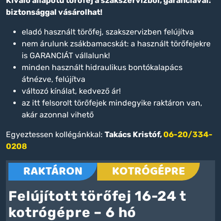
Kiváló állapotú törőfej a szakszervizből, garanciával:
biztonsággal vásárolhat!
eladó használt törőfej, szakszervizben felújítva
nem árulunk zsákbamacskát: a használt törőfejekre
is GARANCIÁT vállalunk!
minden használt hidraulikus bontókalapács
átnézve, felújítva
változó kínálat, kedvező ár!
az itt felsorolt törőfejek mindegyike raktáron van,
akár azonnal vihető
Egyeztessen kollégánkkal:
Takács Kristóf,
06-20/334-
0208
RAKTÁRON
KOTRÓGÉPRE
Felújított törőfej 16-24 t
kotrógépre – 6 hó