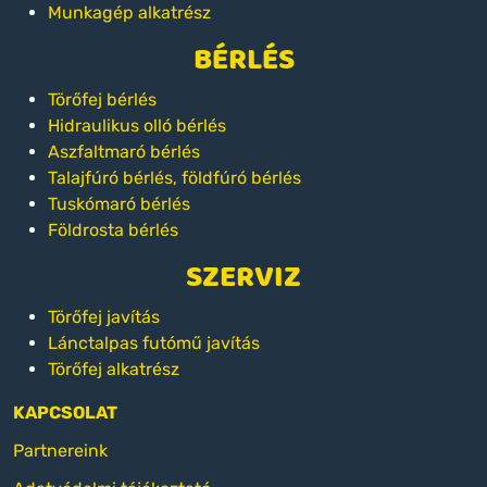
Munkagép alkatrész
BÉRLÉS
Törőfej bérlés
Hidraulikus olló bérlés
Aszfaltmaró bérlés
Talajfúró bérlés, földfúró bérlés
Tuskómaró bérlés
Földrosta bérlés
SZERVIZ
Törőfej javítás
Lánctalpas futómű javítás
Törőfej alkatrész
KAPCSOLAT
Partnereink